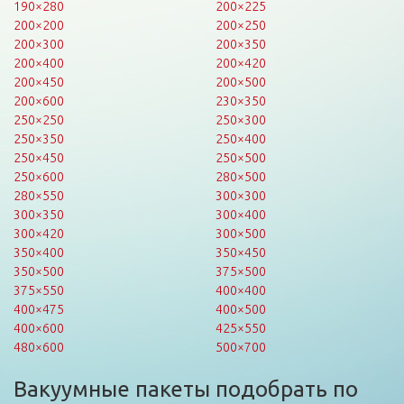
190×280
200×225
200×200
200×250
200×300
200×350
200×400
200×420
200×450
200×500
200×600
230×350
250×250
250×300
250×350
250×400
250×450
250×500
250×600
280×500
280×550
300×300
300×350
300×400
300×420
300×500
350×400
350×450
350×500
375×500
375×550
400×400
400×475
400×500
400×600
425×550
480×600
500×700
Вакуумные пакеты подобрать по