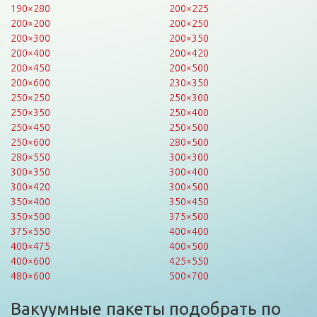
190×280
200×225
200×200
200×250
200×300
200×350
200×400
200×420
200×450
200×500
200×600
230×350
250×250
250×300
250×350
250×400
250×450
250×500
250×600
280×500
280×550
300×300
300×350
300×400
300×420
300×500
350×400
350×450
350×500
375×500
375×550
400×400
400×475
400×500
400×600
425×550
480×600
500×700
Вакуумные пакеты подобрать по