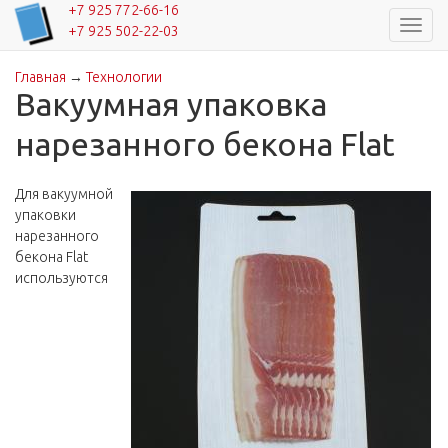
+7 925 772-66-16
Навиг
+7 925 502-22-03
Главная
→
Технологии
Вы здесь
Вакуумная упаковка
нарезанного бекона Flat
Для вакуумной
упаковки
нарезанного
бекона Flat
используются