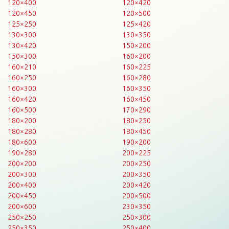
120×400
120×420
120×450
120×500
125×250
125×420
130×300
130×350
130×420
150×200
150×300
160×200
160×210
160×225
160×250
160×280
160×300
160×350
160×420
160×450
160×500
170×290
180×200
180×250
180×280
180×450
180×600
190×200
190×280
200×225
200×200
200×250
200×300
200×350
200×400
200×420
200×450
200×500
200×600
230×350
250×250
250×300
250×350
250×400