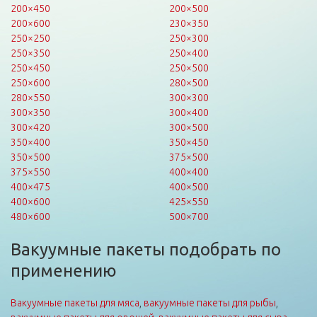
200×450
200×500
200×600
230×350
250×250
250×300
250×350
250×400
250×450
250×500
250×600
280×500
280×550
300×300
300×350
300×400
300×420
300×500
350×400
350×450
350×500
375×500
375×550
400×400
400×475
400×500
400×600
425×550
480×600
500×700
Вакуумные пакеты подобрать по
применению
Вакуумные пакеты для мяса
,
вакуумные пакеты для рыбы
,