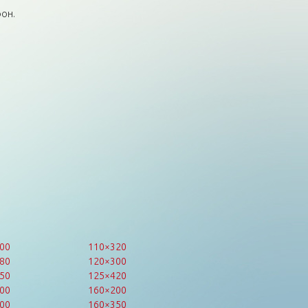
он.
00
110×320
80
120×300
50
125×420
00
160×200
00
160×350