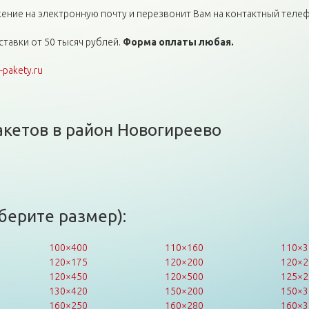
ние на электронную почту и перезвонит Вам на контактный телеф
тавки от 50 тысяч рублей.
Форма оплаты любая.
pakety.ru
акетов в район Новогиреево
берите размер):
100×400
110×160
110×3
120×175
120×200
120×2
120×450
120×500
125×2
130×420
150×200
150×3
160×250
160×280
160×3