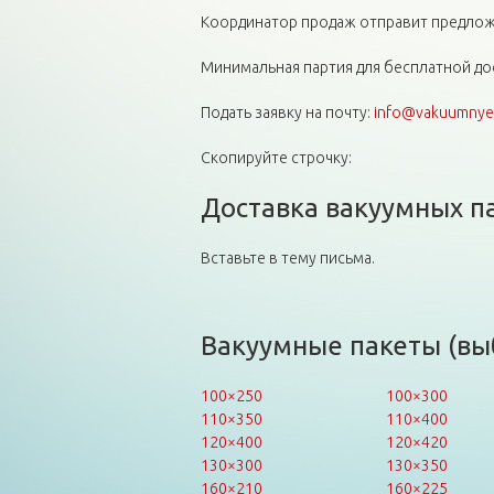
Координатор продаж отправит предложе
Минимальная партия для бесплатной дос
Подать заявку на почту:
info@vakuumnye-
Скопируйте строчку:
Доставка вакуумных п
Вставьте в тему письма.
Вакуумные пакеты (вы
100×250
100×300
110×350
110×400
120×400
120×420
130×300
130×350
160×210
160×225