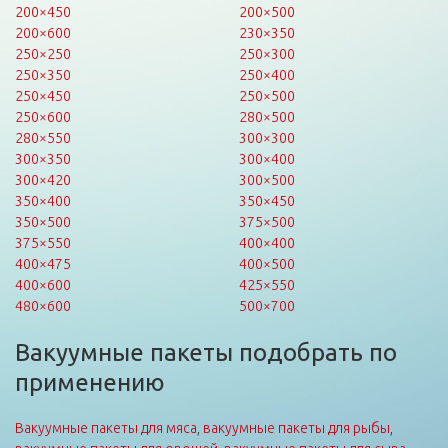
200×450
200×500
200×600
230×350
250×250
250×300
250×350
250×400
250×450
250×500
250×600
280×500
280×550
300×300
300×350
300×400
300×420
300×500
350×400
350×450
350×500
375×500
375×550
400×400
400×475
400×500
400×600
425×550
480×600
500×700
Вакуумные пакеты подобрать по
применению
Вакуумные пакеты для мяса
,
вакуумные пакеты для рыбы
,