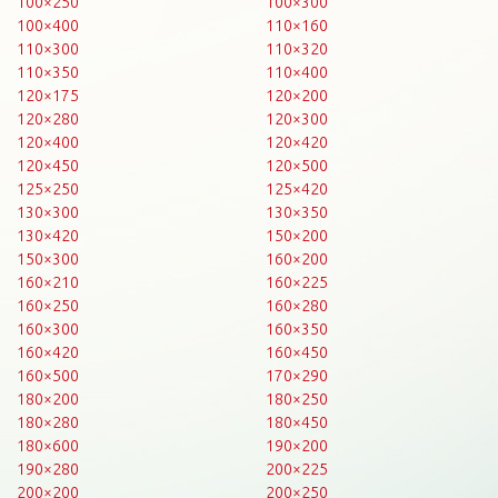
100×250
100×300
100×400
110×160
110×300
110×320
110×350
110×400
120×175
120×200
120×280
120×300
120×400
120×420
120×450
120×500
125×250
125×420
130×300
130×350
130×420
150×200
150×300
160×200
160×210
160×225
160×250
160×280
160×300
160×350
160×420
160×450
160×500
170×290
180×200
180×250
180×280
180×450
180×600
190×200
190×280
200×225
200×200
200×250