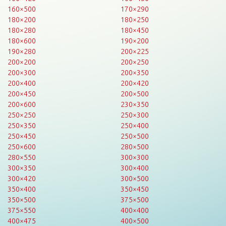
160×500
170×290
180×200
180×250
180×280
180×450
180×600
190×200
190×280
200×225
200×200
200×250
200×300
200×350
200×400
200×420
200×450
200×500
200×600
230×350
250×250
250×300
250×350
250×400
250×450
250×500
250×600
280×500
280×550
300×300
300×350
300×400
300×420
300×500
350×400
350×450
350×500
375×500
375×550
400×400
400×475
400×500