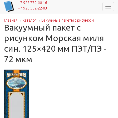
+7 925 772-66-16
Навиг
+7 925 502-22-03
Главная
→
Каталог
→
Вакуумные пакеты с рисунком
Вы здесь
Вакуумный пакет с
рисунком Морская миля
син. 125×420 мм ПЭТ/ПЭ -
72 мкм