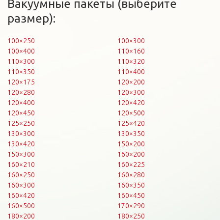
Вакуумные пакеты (выберите
размер):
100×250
100×300
100×400
110×160
110×300
110×320
110×350
110×400
120×175
120×200
120×280
120×300
120×400
120×420
120×450
120×500
125×250
125×420
130×300
130×350
130×420
150×200
150×300
160×200
160×210
160×225
160×250
160×280
160×300
160×350
160×420
160×450
160×500
170×290
180×200
180×250