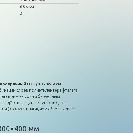
300
400 мм
65 мкм
3
прозрачный ПЭТ/ПЭ - 65 мкм
бинации слоёв полиэтилентерефталата
одаря своим высоким барьерным
ет надёжно защищает упаковку от
ы (воздуха, влаги), чем обеспечивает
300×400 мм