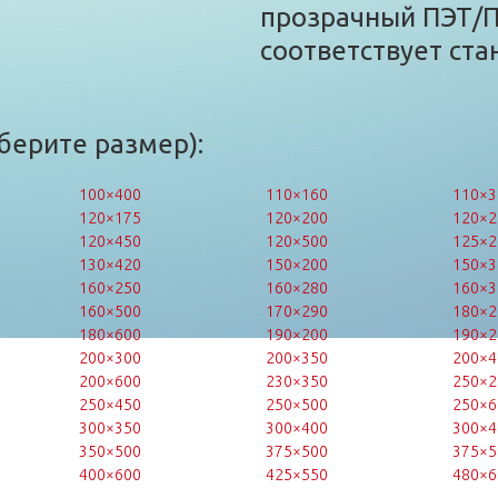
прозрачный ПЭТ/П
соответствует ста
берите размер):
100×400
110×160
110×3
120×175
120×200
120×2
120×450
120×500
125×2
130×420
150×200
150×3
160×250
160×280
160×3
160×500
170×290
180×2
180×600
190×200
190×2
200×300
200×350
200×4
200×600
230×350
250×2
250×450
250×500
250×6
300×350
300×400
300×4
350×500
375×500
375×5
400×600
425×550
480×6