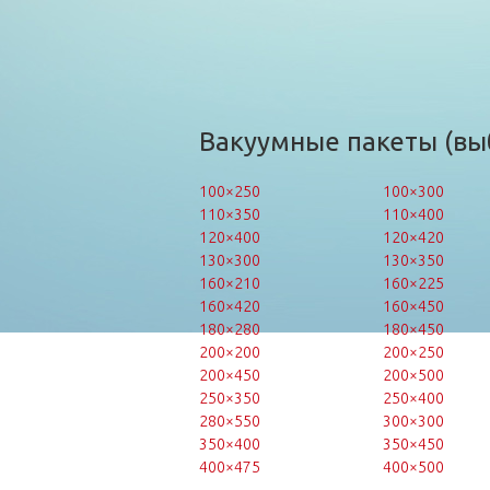
Вакуумные пакеты (вы
100×250
100×300
110×350
110×400
120×400
120×420
130×300
130×350
160×210
160×225
160×420
160×450
180×280
180×450
200×200
200×250
200×450
200×500
250×350
250×400
280×550
300×300
350×400
350×450
400×475
400×500