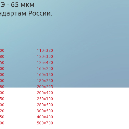
Э - 65 мкм
ндартам России.
00
110×320
80
120×300
50
125×420
00
160×200
00
160×350
00
180×250
80
200×225
00
200×420
50
250×300
00
280×500
20
300×500
50
400×400
00
500×700