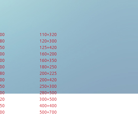
00
110×320
80
120×300
50
125×420
00
160×200
00
160×350
00
180×250
80
200×225
00
200×420
50
250×300
00
280×500
20
300×500
50
400×400
00
500×700