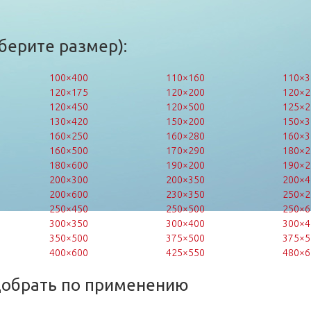
берите размер):
100×400
110×160
110×3
120×175
120×200
120×2
120×450
120×500
125×2
130×420
150×200
150×3
160×250
160×280
160×3
160×500
170×290
180×2
180×600
190×200
190×2
200×300
200×350
200×4
200×600
230×350
250×2
250×450
250×500
250×6
300×350
300×400
300×4
350×500
375×500
375×5
400×600
425×550
480×6
добрать по применению