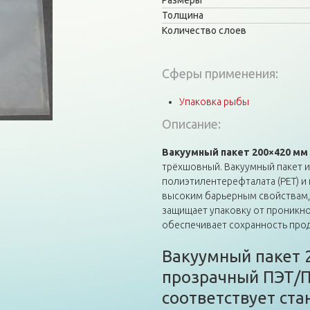
Размеры
Толщина
Количество слоев
Сферы применения:
Упаковка рыбы
Описание:
Вакуумный пакет 200×420 мм 
трёхшовный. Вакуумный пакет и
полиэтилентерефталата (PET) и 
высоким барьерным свойствам,
защищает упаковку от проникн
обеспечивает сохранность прод
Вакуумный пакет 
прозрачный ПЭТ/П
соответствует ста