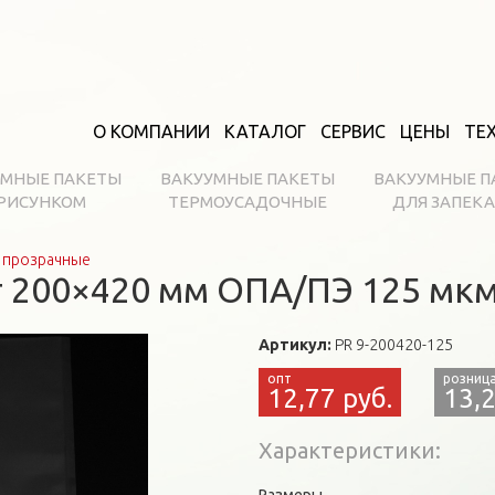
О КОМПАНИИ
КАТАЛОГ
СЕРВИС
ЦЕНЫ
ТЕ
УМНЫЕ ПАКЕТЫ
ВАКУУМНЫЕ ПАКЕТЫ
ВАКУУМНЫЕ П
 РИСУНКОМ
ТЕРМОУСАДОЧНЫЕ
ДЛЯ ЗАПЕК
 прозрачные
 200×420 мм ОПА/ПЭ 125 мк
Артикул:
PR 9-200420-125
12,77 руб.
13,2
Характеристики