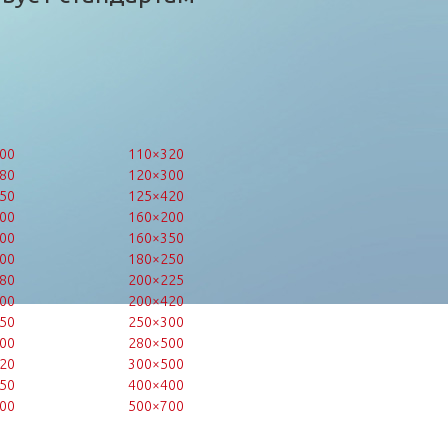
00
110×320
80
120×300
50
125×420
00
160×200
00
160×350
00
180×250
80
200×225
00
200×420
50
250×300
00
280×500
20
300×500
50
400×400
00
500×700