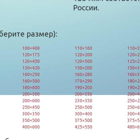
России.
берите размер):
100×400
110×160
110×3
120×175
120×200
120×2
120×450
120×500
125×2
130×420
150×200
150×3
160×250
160×280
160×3
160×500
170×290
180×2
180×600
190×200
190×2
200×300
200×350
200×4
200×600
230×350
250×2
250×450
250×500
250×6
300×350
300×400
300×4
350×500
375×500
375×5
400×600
425×550
480×6