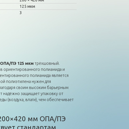
200
420 мм
125 мкм
3
 ОПА/ПЭ 125 мкм
трёхшовный.
ёв ориентированного полиамида и
иентированного полиамида является
ой полиэтилена нужен для
Благодаря своим высоким барьерным
ет надёжно защищает упаковку от
ы (воздуха, влаги), чем обеспечивает
 200×420 мм ОПА/ПЭ
твует стандартам