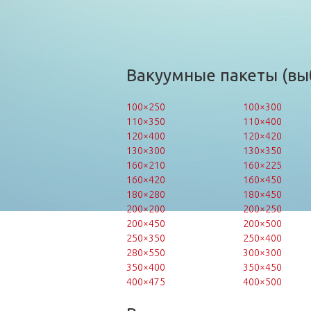
Вакуумные пакеты (вы
100×250
100×300
110×350
110×400
120×400
120×420
130×300
130×350
160×210
160×225
160×420
160×450
180×280
180×450
200×200
200×250
200×450
200×500
250×350
250×400
280×550
300×300
350×400
350×450
400×475
400×500