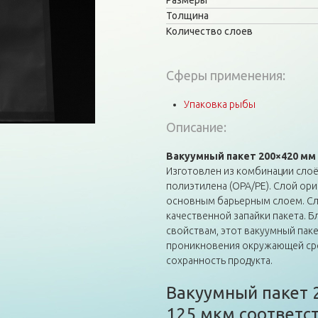
Размеры
Толщина
Количество слоев
Сферы применения:
Упаковка рыбы
Описание:
Вакуумный пакет 200×420 мм
Изготовлен из комбинации сло
полиэтилена (OPA/PE). Слой ор
основным барьерным слоем. Сл
качественной запайки пакета. 
свойствам, этот вакуумный пак
проникновения окружающей сред
сохранность продукта.
Вакуумный пакет
125 мкм соответс