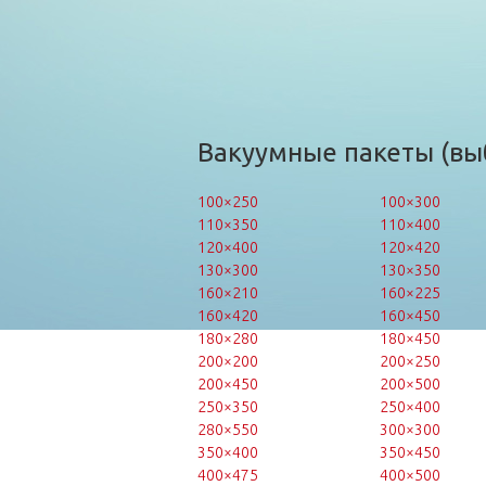
Вакуумные пакеты (вы
100×250
100×300
110×350
110×400
120×400
120×420
130×300
130×350
160×210
160×225
160×420
160×450
180×280
180×450
200×200
200×250
200×450
200×500
250×350
250×400
280×550
300×300
350×400
350×450
400×475
400×500