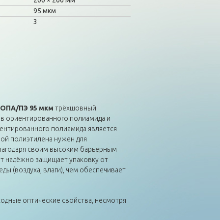
200
200 мм
95 мкм
3
 ОПА/ПЭ 95 мкм
трёхшовный.
ёв ориентированного полиамида и
иентированного полиамида является
ой полиэтилена нужен для
Благодаря своим высоким барьерным
ет надёжно защищает упаковку от
ы (воздуха, влаги), чем обеспечивает
одные оптические свойства, несмотря