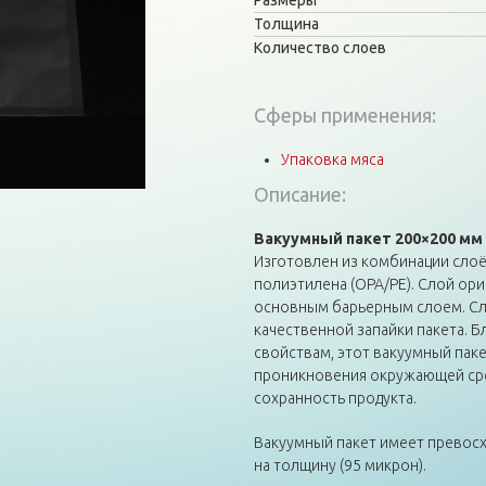
Размеры
Толщина
Количество слоев
Сферы применения:
Упаковка мяса
Описание:
Вакуумный пакет 200×200 мм
Изготовлен из комбинации сло
полиэтилена (OPA/PE). Слой ор
основным барьерным слоем. Сл
качественной запайки пакета. 
свойствам, этот вакуумный пак
проникновения окружающей сред
сохранность продукта.
Вакуумный пакет имеет превосх
на толщину (95 микрон).