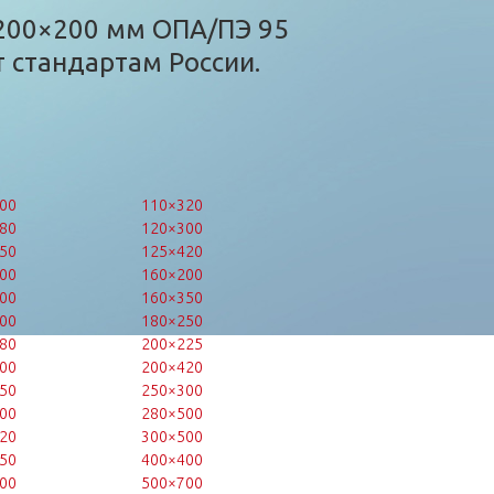
200×200 мм ОПА/ПЭ 95
 стандартам России.
00
110×320
80
120×300
50
125×420
00
160×200
00
160×350
00
180×250
80
200×225
00
200×420
50
250×300
00
280×500
20
300×500
50
400×400
00
500×700