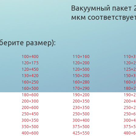
Вакуумный пакет 
мкм соответствует
берите размер):
100×400
110×160
110×3
120×175
120×200
120×2
120×450
120×500
125×2
130×420
150×200
150×3
160×250
160×280
160×3
160×500
170×290
180×2
180×600
190×200
190×2
200×300
200×350
200×4
200×600
230×350
250×2
250×450
250×500
250×6
300×350
300×400
300×4
350×500
375×500
375×5
400×600
425×550
480×6