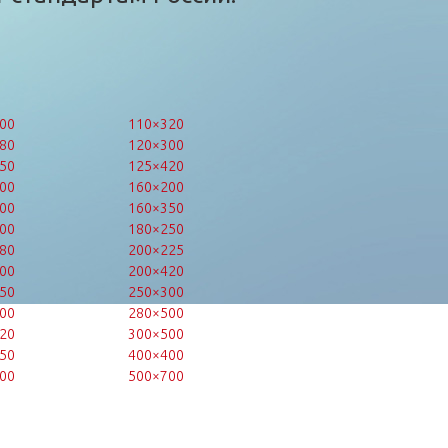
00
110×320
80
120×300
50
125×420
00
160×200
00
160×350
00
180×250
80
200×225
00
200×420
50
250×300
00
280×500
20
300×500
50
400×400
00
500×700