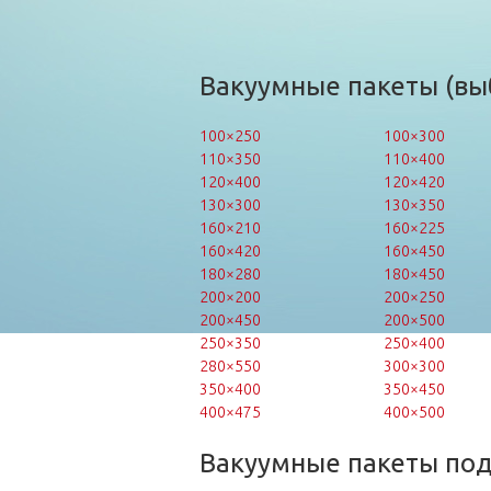
Вакуумные пакеты (вы
100×250
100×300
110×350
110×400
120×400
120×420
130×300
130×350
160×210
160×225
160×420
160×450
180×280
180×450
200×200
200×250
200×450
200×500
250×350
250×400
280×550
300×300
350×400
350×450
400×475
400×500
Вакуумные пакеты по