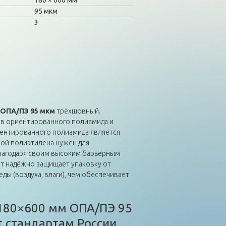
180
600 мм
95 мкм
3
 ОПА/ПЭ 95 мкм
трёхшовный.
ёв ориентированного полиамида и
иентированного полиамида является
ой полиэтилена нужен для
Благодаря своим высоким барьерным
ет надёжно защищает упаковку от
ы (воздуха, влаги), чем обеспечивает
180×600 мм ОПА/ПЭ 95
 стандартам России.