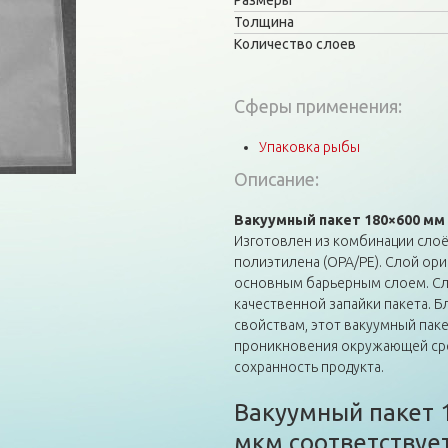
Размеры
Толщина
Количество слоев
Сферы применения:
Упаковка рыбы
Описание:
Вакуумный пакет 180×600 мм
Изготовлен из комбинации сло
полиэтилена (OPA/PE). Слой ор
основным барьерным слоем. Сл
качественной запайки пакета. 
свойствам, этот вакуумный пак
проникновения окружающей сред
сохранность продукта.
Вакуумный пакет 
мкм соответствует