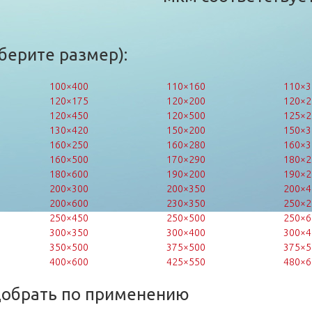
берите размер):
100×400
110×160
110×3
120×175
120×200
120×2
120×450
120×500
125×2
130×420
150×200
150×3
160×250
160×280
160×3
160×500
170×290
180×2
180×600
190×200
190×2
200×300
200×350
200×4
200×600
230×350
250×2
250×450
250×500
250×6
300×350
300×400
300×4
350×500
375×500
375×5
400×600
425×550
480×6
добрать по применению