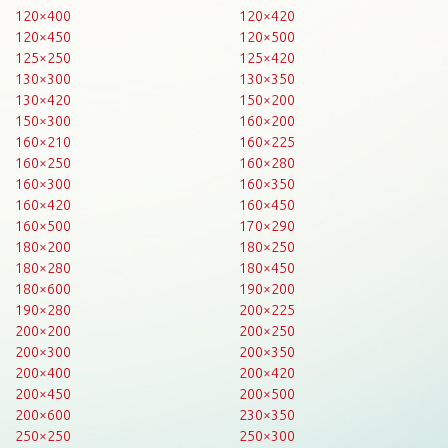
120×400
120×420
120×450
120×500
125×250
125×420
130×300
130×350
130×420
150×200
150×300
160×200
160×210
160×225
160×250
160×280
160×300
160×350
160×420
160×450
160×500
170×290
180×200
180×250
180×280
180×450
180×600
190×200
190×280
200×225
200×200
200×250
200×300
200×350
200×400
200×420
200×450
200×500
200×600
230×350
250×250
250×300