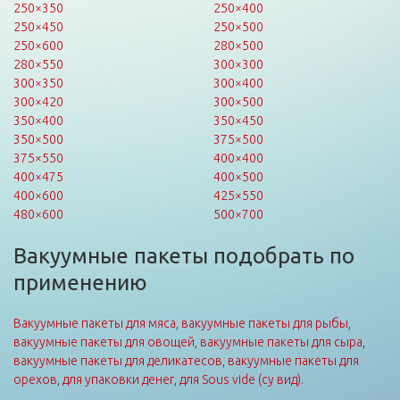
250×350
250×400
250×450
250×500
250×600
280×500
280×550
300×300
300×350
300×400
300×420
300×500
350×400
350×450
350×500
375×500
375×550
400×400
400×475
400×500
400×600
425×550
480×600
500×700
Вакуумные пакеты подобрать по
применению
Вакуумные пакеты для мяса
,
вакуумные пакеты для рыбы
,
вакуумные пакеты для овощей
,
вакуумные пакеты для сыра
,
вакуумные пакеты для деликатесов
,
вакуумные пакеты для
орехов
,
для упаковки денег
,
для Sous vide (су вид)
.