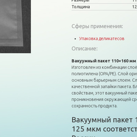
Размеры
11
Толщина
12
Сферы применения:
Упаковка деликатесов
Описание:
Вакуумный пакет 110×160 мм
Изготовлен из комбинации сло
полиэтилена (OPA/PE). Слой ор
основным барьерным слоем. Сл
качественной запайки пакета. 
свойствам, этот вакуумный пак
проникновения окружающей сред
сохранность продукта.
Вакуумный пакет
125 мкм соответс