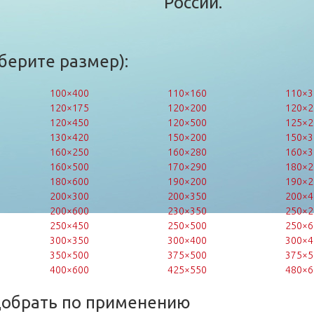
России.
берите размер):
100×400
110×160
110×3
120×175
120×200
120×2
120×450
120×500
125×2
130×420
150×200
150×3
160×250
160×280
160×3
160×500
170×290
180×2
180×600
190×200
190×2
200×300
200×350
200×4
200×600
230×350
250×2
250×450
250×500
250×6
300×350
300×400
300×4
350×500
375×500
375×5
400×600
425×550
480×6
добрать по применению