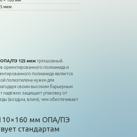
0
160 мм
5 мкм
 ОПА/ПЭ 125 мкм
трёхшовный.
ёв ориентированного полиамида и
иентированного полиамида является
ой полиэтилена нужен для
Благодаря своим высоким барьерным
ет надёжно защищает упаковку от
ы (воздуха, влаги), чем обеспечивает
 110×160 мм ОПА/ПЭ
твует стандартам