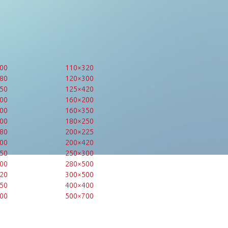
00
110×320
80
120×300
50
125×420
00
160×200
00
160×350
00
180×250
80
200×225
00
200×420
50
250×300
00
280×500
20
300×500
50
400×400
00
500×700