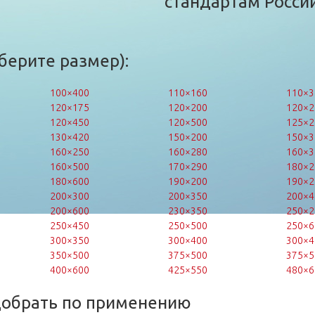
стандартам России
берите размер):
100×400
110×160
110×3
120×175
120×200
120×2
120×450
120×500
125×2
130×420
150×200
150×3
160×250
160×280
160×3
160×500
170×290
180×2
180×600
190×200
190×2
200×300
200×350
200×4
200×600
230×350
250×2
250×450
250×500
250×6
300×350
300×400
300×4
350×500
375×500
375×5
400×600
425×550
480×6
добрать по применению