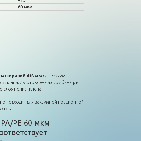
415
60 мкм
км шириной 415 мм
для вакуум-
 линий. Изготовлена из комбинации
о слоя полиэтилена.
ьно подходит для вакуумной порционной
уктов.
 PA/PE 60 мкм
оответствует