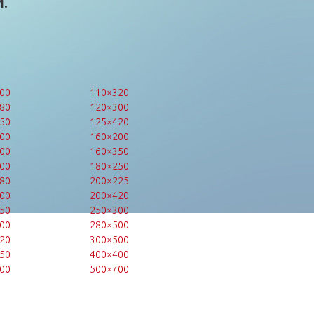
.
00
110×320
80
120×300
50
125×420
00
160×200
00
160×350
00
180×250
80
200×225
00
200×420
50
250×300
00
280×500
20
300×500
50
400×400
00
500×700