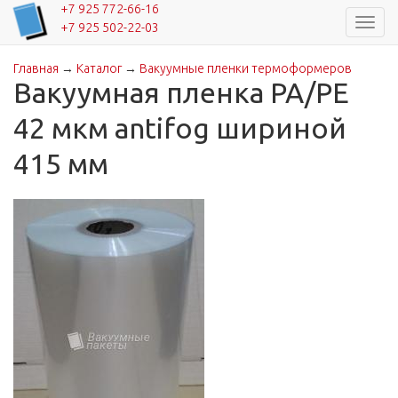
+7 925 772-66-16
Навиг
+7 925 502-22-03
Главная
→
Каталог
→
Вакуумные пленки термоформеров
Вы здесь
Вакуумная пленка PA/PE
42 мкм antifog шириной
415 мм