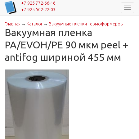
+7 925 772-66-16
Навиг
+7 925 502-22-03
Главная
→
Каталог
→
Вакуумные пленки термоформеров
Вы здесь
Вакуумная пленка
PA/EVOH/PE 90 мкм peel +
antifog шириной 455 мм