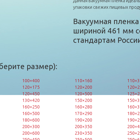
Данная вакуумная пленка идеал
упаковки свежих пищевых прод
Вакуумная пленка
шириной 461 мм с
стандартам России
берите размер):
100×400
110×160
110×3
120×175
120×200
120×2
120×450
120×500
125×2
130×420
150×200
150×3
160×250
160×280
160×3
160×500
170×290
180×2
180×600
190×200
190×2
200×300
200×350
200×4
200×600
230×350
250×2
250×450
250×500
250×6