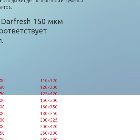
ьно подходит для порционной вакуумной
уктов.
 Darfresh 150 мкм
оответствует
.
00
110×320
80
120×300
50
125×420
00
160×200
00
160×350
00
180×250
80
200×225
00
200×420
50
250×300
00
280×500