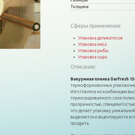
Размеры
Толщина
Сферы применения:
Упаковка деликатесов
Упаковка мяса
Упаковка рыбы
Упаковка сыра
Описание:
Вакуумная пленка Darfresh 1
термоформовочных упаковочных
Изготовлена из комбинации вы
термосвариваемого слоя полиэ
прозрачностью, глянцевитостью
что делает упаковку уникально
выделяется и акцентируются ест
продукта.