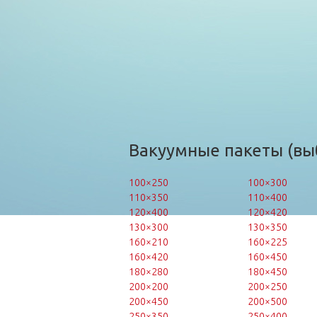
Вакуумные пакеты (вы
100×250
100×300
110×350
110×400
120×400
120×420
130×300
130×350
160×210
160×225
160×420
160×450
180×280
180×450
200×200
200×250
200×450
200×500
250×350
250×400