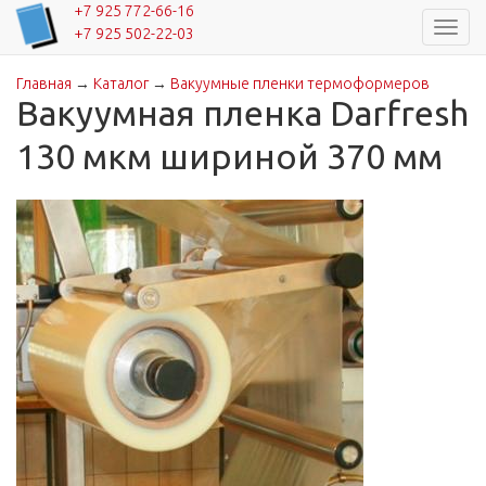
+7 925 772-66-16
Навиг
+7 925 502-22-03
Главная
→
Каталог
→
Вакуумные пленки термоформеров
Вы здесь
Вакуумная пленка Darfresh
130 мкм шириной 370 мм