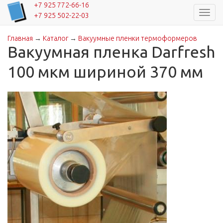
+7 925 772-66-16
Навиг
+7 925 502-22-03
Главная
→
Каталог
→
Вакуумные пленки термоформеров
Вы здесь
Вакуумная пленка Darfresh
100 мкм шириной 370 мм