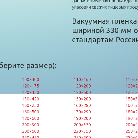
Данная вакуумная пленка идеал
упаковки свежих пищевых прод
Вакуумная пленка
шириной 330 мм с
стандартам России
берите размер):
100×400
110×160
110×3
120×175
120×200
120×2
120×450
120×500
125×2
130×420
150×200
150×3
160×250
160×280
160×3
160×500
170×290
180×2
180×600
190×200
190×2
200×300
200×350
200×4
200×600
230×350
250×2
250×450
250×500
250×6