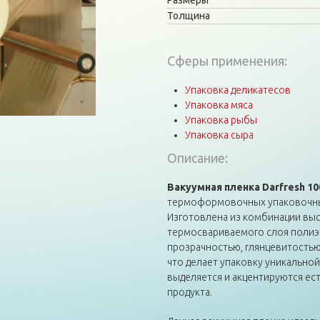
Размеры
Толщина
Сферы применения:
Упаковка деликатесов
Упаковка мяса
Упаковка рыбы
Упаковка сыра
Описание:
Вакуумная пленка Darfresh 1
термоформовочных упаковочных
Изготовлена из комбинации вы
термосвариваемого слоя полиэ
прозрачностью, глянцевитостью
что делает упаковку уникально
выделяется и акцентируются ест
продукта.