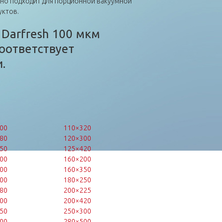
ьно подходит для порционной вакуумной
уктов.
 Darfresh 100 мкм
оответствует
.
00
110×320
80
120×300
50
125×420
00
160×200
00
160×350
00
180×250
80
200×225
00
200×420
50
250×300
00
280×500