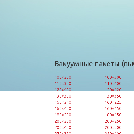
Вакуумные пакеты (вы
100×250
100×300
110×350
110×400
120×400
120×420
130×300
130×350
160×210
160×225
160×420
160×450
180×280
180×450
200×200
200×250
200×450
200×500
250×350
250×400