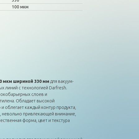
330
100 мкм
00 мкм шириной 330 мм
для вакуум-
 линий с технологией Darfresh.
сокобарьерных слоев и
тилена. Обладает высокой
 и облегает каждый контур продукта,
й, невольно привлекающей внимание,
ественная форма, цвет и текстура