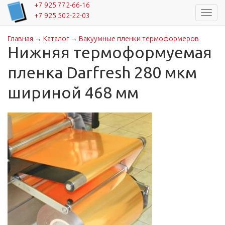
+7 925 772-66-16
Навиг
+7 925 502-22-03
Главная
→
Каталог
→
Вакуумные пленки термоформеров
Вы здесь
Нижняя термоформуемая
пленка Darfresh 280 мкм
шириной 468 мм