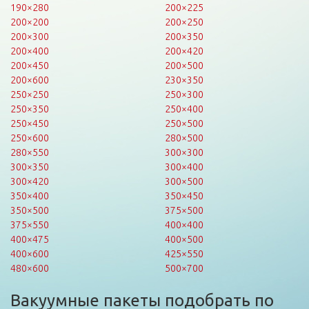
190×280
200×225
200×200
200×250
200×300
200×350
200×400
200×420
200×450
200×500
200×600
230×350
250×250
250×300
250×350
250×400
250×450
250×500
250×600
280×500
280×550
300×300
300×350
300×400
300×420
300×500
350×400
350×450
350×500
375×500
375×550
400×400
400×475
400×500
400×600
425×550
480×600
500×700
Вакуумные пакеты подобрать по