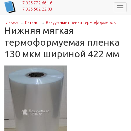
+7 925 772-66-16
Навиг
+7 925 502-22-03
Главная
→
Каталог
→
Вакуумные пленки термоформеров
Вы здесь
Нижняя мягкая
термоформуемая пленка
130 мкм шириной 422 мм