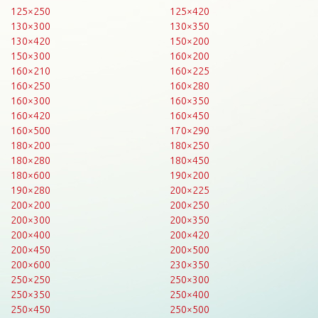
125×250
125×420
130×300
130×350
130×420
150×200
150×300
160×200
160×210
160×225
160×250
160×280
160×300
160×350
160×420
160×450
160×500
170×290
180×200
180×250
180×280
180×450
180×600
190×200
190×280
200×225
200×200
200×250
200×300
200×350
200×400
200×420
200×450
200×500
200×600
230×350
250×250
250×300
250×350
250×400
250×450
250×500