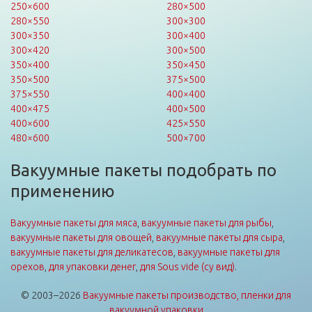
250×600
280×500
280×550
300×300
300×350
300×400
300×420
300×500
350×400
350×450
350×500
375×500
375×550
400×400
400×475
400×500
400×600
425×550
480×600
500×700
Вакуумные пакеты подобрать по
применению
Вакуумные пакеты для мяса
,
вакуумные пакеты для рыбы
,
вакуумные пакеты для овощей
,
вакуумные пакеты для сыра
,
вакуумные пакеты для деликатесов
,
вакуумные пакеты для
орехов
,
для упаковки денег
,
для Sous vide (су вид)
.
© 2003–2026
Вакуумные пакеты производство, пленки для
вакуумной упаковки