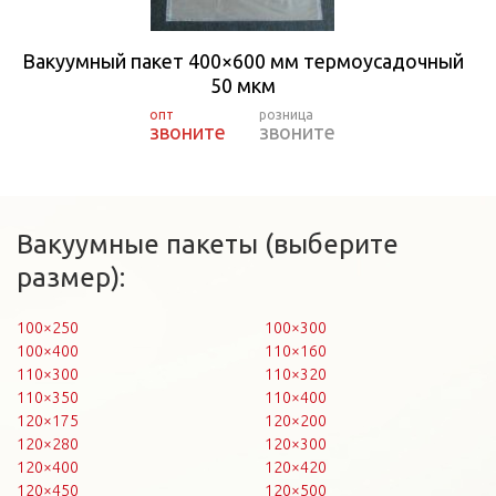
Вакуумный пакет 400×600 мм термоусадочный
50 мкм
звоните
звоните
Вакуумные пакеты (выберите
размер):
100×250
100×300
100×400
110×160
110×300
110×320
110×350
110×400
120×175
120×200
120×280
120×300
120×400
120×420
120×450
120×500