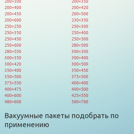
200×300
200×350
200×400
200×420
200×450
200×500
200×600
230×350
250×250
250×300
250×350
250×400
250×450
250×500
250×600
280×500
280×550
300×300
300×350
300×400
300×420
300×500
350×400
350×450
350×500
375×500
375×550
400×400
400×475
400×500
400×600
425×550
480×600
500×700
Вакуумные пакеты подобрать по
применению