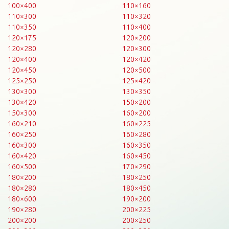
100×400
110×160
110×300
110×320
110×350
110×400
120×175
120×200
120×280
120×300
120×400
120×420
120×450
120×500
125×250
125×420
130×300
130×350
130×420
150×200
150×300
160×200
160×210
160×225
160×250
160×280
160×300
160×350
160×420
160×450
160×500
170×290
180×200
180×250
180×280
180×450
180×600
190×200
190×280
200×225
200×200
200×250