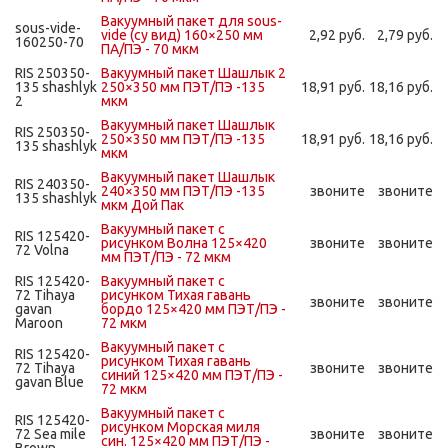
Вакуумный пакет для sous-
sous-vide-
vide (су вид) 160×250 мм
2,92 руб.
2,79 руб.
160250-70
ПА/ПЭ - 70 мкм
RIS 250350-
Вакуумный пакет Шашлык 2
135 shashlyk
250×350 мм ПЭТ/ПЭ -135
18,91 руб.
18,16 руб.
2
мкм
Вакуумный пакет Шашлык
RIS 250350-
250×350 мм ПЭТ/ПЭ -135
18,91 руб.
18,16 руб.
135 shashlyk
мкм
Вакуумный пакет Шашлык
RIS 240350-
240×350 мм ПЭТ/ПЭ -135
звоните
звоните
135 shashlyk
мкм Дой Пак
Вакуумный пакет с
RIS 125420-
рисунком Волна 125×420
звоните
звоните
72 Volna
мм ПЭТ/ПЭ - 72 мкм
RIS 125420-
Вакуумный пакет с
72 Tihaya
рисунком Тихая гавань
звоните
звоните
gavan
бордо 125×420 мм ПЭТ/ПЭ -
Maroon
72 мкм
Вакуумный пакет с
RIS 125420-
рисунком Тихая гавань
72 Tihaya
звоните
звоните
синий 125×420 мм ПЭТ/ПЭ -
gavan Blue
72 мкм
Вакуумный пакет с
RIS 125420-
рисунком Морская миля
72 Sea mile
звоните
звоните
син. 125×420 мм ПЭТ/ПЭ -