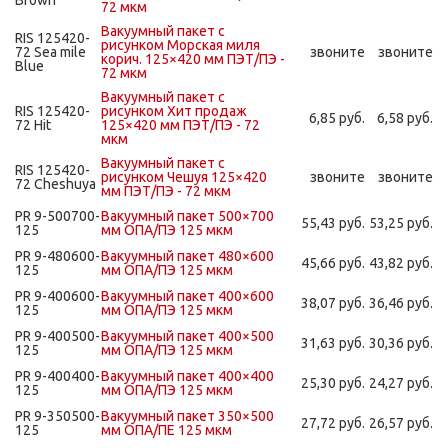
Brown
72 мкм
Вакуумный пакет с
RIS 125420-
рисунком Морская миля
72 Sea mile
звоните
звоните
корич. 125×420 мм ПЭТ/ПЭ -
Blue
72 мкм
Вакуумный пакет с
RIS 125420-
рисунком Хит продаж
6,85 руб.
6,58 руб.
72 Hit
125×420 мм ПЭТ/ПЭ - 72
мкм
Вакуумный пакет с
RIS 125420-
рисунком Чешуя 125×420
звоните
звоните
72 Cheshuya
мм ПЭТ/ПЭ - 72 мкм
PR 9-500700-
Вакуумный пакет 500×700
55,43 руб.
53,25 руб.
125
мм ОПА/ПЭ 125 мкм
PR 9-480600-
Вакуумный пакет 480×600
45,66 руб.
43,82 руб.
125
мм ОПА/ПЭ 125 мкм
PR 9-400600-
Вакуумный пакет 400×600
38,07 руб.
36,46 руб.
125
мм ОПА/ПЭ 125 мкм
PR 9-400500-
Вакуумный пакет 400×500
31,63 руб.
30,36 руб.
125
мм ОПА/ПЭ 125 мкм
PR 9-400400-
Вакуумный пакет 400×400
25,30 руб.
24,27 руб.
125
мм ОПА/ПЭ 125 мкм
PR 9-350500-
Вакуумный пакет 350×500
27,72 руб.
26,57 руб.
125
мм ОПА/ПЕ 125 мкм