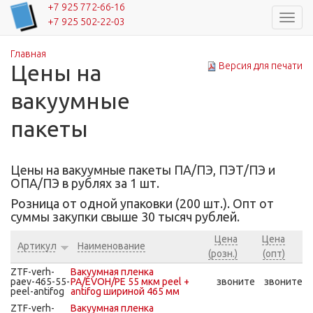
+7 925 772-66-16
Навиг
+7 925 502-22-03
Главная
Вы здесь
Цены на
Версия для печати
вакуумные
пакеты
Цены на вакуумные пакеты ПА/ПЭ, ПЭТ/ПЭ и
ОПА/ПЭ в рублях за 1 шт.
Розница от одной упаковки (200 шт.). Опт от
суммы закупки свыше 30 тысяч рублей.
Цена
Цена
Артикул
Наименование
(розн.)
(опт)
ZTF-verh-
Вакуумная пленка
paev-465-55-
PA/EVOH/PE 55 мкм peel +
звоните
звоните
peel-antifog
antifog шириной 465 мм
ZTF-verh-
Вакуумная пленка